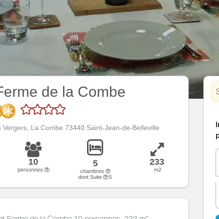
Ferme de la Combe
I
 Vergers, La Combe 73440 Saint-Jean-de-Belleville
p
10
233
5
personnes
m2
chambres
dont Suite
:5
alet Ferme de la Combe 10 personnes, 233 m²,