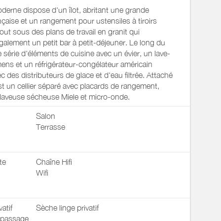
derne dispose d'un îlot, abritant une grande
ançaise et un rangement pour ustensiles à tiroirs
tout sous des plans de travail en granit qui
galement un petit bar à petit-déjeuner. Le long du
e série d'éléments de cuisine avec un évier, un lave-
mens et un réfrigérateur-congélateur américain
des distributeurs de glace et d'eau filtrée. Attaché
est un cellier séparé avec placards de rangement,
 laveuse sécheuse Miele et micro-onde.
Salon
Terrasse
te
Chaîne Hifi
Wifi
vatif
Sèche linge privatif
repassage