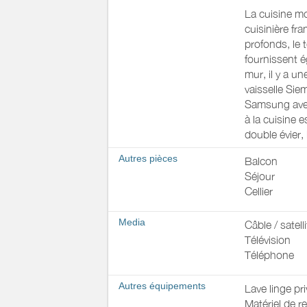
La cuisine mo
cuisinière fr
profonds, le 
fournissent é
mur, il y a un
vaisselle Sie
Samsung avec 
à la cuisine 
double évier,
Autres pièces
Balcon
Séjour
Cellier
Media
Câble / satelli
Télévision
Téléphone
Autres équipements
Lave linge pri
Matériel de 