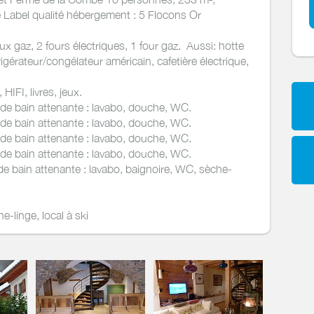
 Label qualité hébergement : 5 Flocons Or
x gaz, 2 fours électriques, 1 four gaz. Aussi: hotte
rigérateur/congélateur américain, cafetière électrique,
HIFI, livres, jeux.
 de bain attenante : lavabo, douche, WC.
 de bain attenante : lavabo, douche, WC.
 de bain attenante : lavabo, douche, WC.
 de bain attenante : lavabo, douche, WC.
de bain attenante : lavabo, baignoire, WC, sèche-
e-linge, local à ski