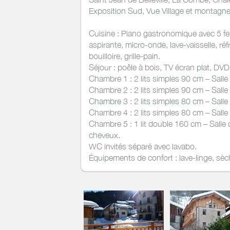
Exposition Sud, Vue Village et montagne
Cuisine : Piano gastronomique avec 5 feu
aspirante, micro-onde, lave-vaisselle, réf
bouilloire, grille-pain.
Séjour : poêle à bois, TV écran plat, DVD, 
Chambre 1 : 2 lits simples 90 cm – Salle
Chambre 2 : 2 lits simples 90 cm – Salle
Chambre 3 : 2 lits simples 80 cm – Salle
Chambre 4 : 2 lits simples 80 cm – Salle
Chambre 5 : 1 lit double 160 cm – Salle 
cheveux.
WC invités séparé avec lavabo.
Équipements de confort : lave-linge, sèch