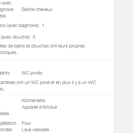
s avec
ignoire
Sèche cheveux
tes
ains (avec baignoire):
1
u (avec douche):
5
lles de bains et douches ont leurs propres
ctriques.
ants
WC privés
ambres ont un WC privé et en plus il y a un WC
és.
Kitchenette
Appareil à fondue
lette
gélation
Four
 ondes
Lave vaisselle